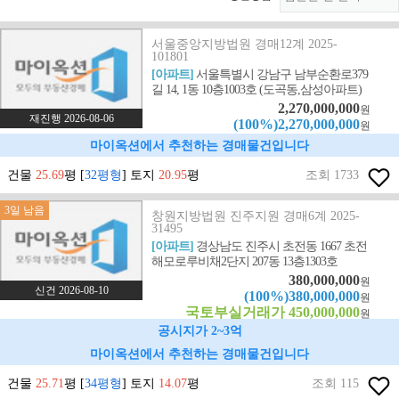
서울중앙지방법원 경매12계 2025-
101801
[아파트]
서울특별시 강남구 남부순환로379
길 14, 1동 10층1003호 (도곡동,삼성아파트)
2,270,000,000
원
재진행 2026-08-06
(100%)2,270,000,000
원
마이옥션에서 추천하는 경매물건입니다
건물
25.69
평 [
32평형
] 토지
20.95
평
조회 1733
3일 남음
창원지방법원 진주지원 경매6계 2025-
31495
[아파트]
경상남도 진주시 초전동 1667 초전
해모로루비채2단지 207동 13층1303호
380,000,000
원
신건 2026-08-10
(100%)380,000,000
원
국토부실거래가 450,000,000
원
공시지가 2~3억
마이옥션에서 추천하는 경매물건입니다
건물
25.71
평 [
34평형
] 토지
14.07
평
조회 115