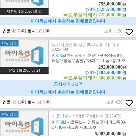
755,000,000
원
(70%)528,500,000
원
재진행 1회 2026-09-11
국토부실거래가 720,000,000
원
마이옥션에서 추천하는 경매물건입니다
건물
40.74
평 토지
18.28
평
조회 1136
17일 남음
부산지방법원 부산동부지원 경매1계
2025-490
[아파트]
부산광역시 해운대구 송정동 947
해운대송정우림필유아파트 103동 7층702호
292,000,000
원
유찰 1회 2026-08-24
(70%)204,400,000
원
국토부실거래가 300,000,000
원
공시지가 1~2억
마이옥션에서 추천하는 경매물건입니다
건물
18.12
평 토지
14.54
평
조회 629
18일 남음
서울남부지방법원 경매14계 2025-676
[아파트]
서울특별시 영등포구 여의도동 30-
2 제10동 제12층 제10133호
5,083,000,000
원