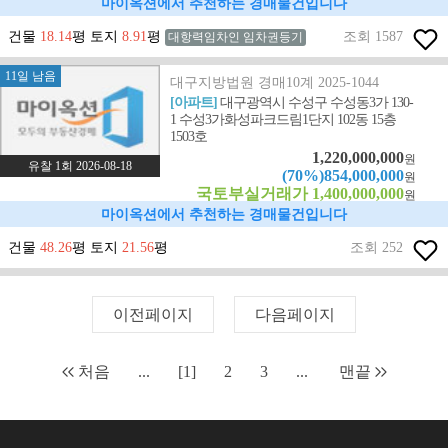
마이옥션에서 추천하는 경매물건입니다
건물
18.14
평 토지
8.91
평
조회 1587
대항력임차인 임차권등기
11일 남음
대구지방법원 경매10계 2025-1044
[아파트]
대구광역시 수성구 수성동3가 130-
1 수성3가화성파크드림1단지 102동 15층
1503호
1,220,000,000
원
유찰 1회 2026-08-18
(70%)854,000,000
원
국토부실거래가 1,400,000,000
원
마이옥션에서 추천하는 경매물건입니다
건물
48.26
평 토지
21.56
평
조회 252
이전페이지
다음페이지
처음
...
[1]
2
3
...
맨끝