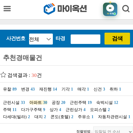
AI
챗봇
검색
사건번호
타경
추천경매물건
검색결과 :
30
건
유찰
89
변경
43
재진행
14
기각
1
매각
1
신건
3
취하
1
근린시설
33
아파트
30
공장
20
근린주택
19
숙박시설
12
주택
11
다가구주택
9
상가
4
근린상가
4
오피스텔
2
다세대(빌라)
2
대지
2
콘도(호텔)
2
주유소
1
자동차관련시설
1
정렬방법 :