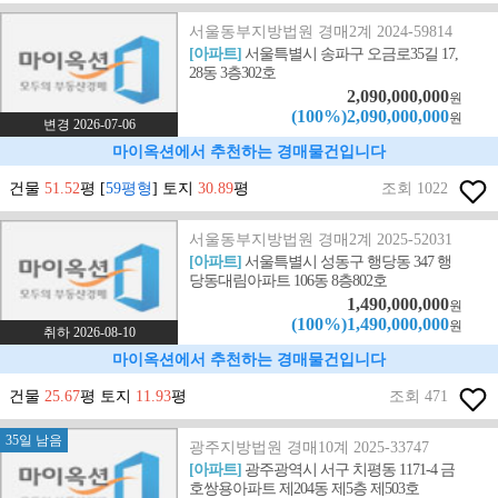
서울동부지방법원 경매2계 2024-59814
[아파트]
서울특별시 송파구 오금로35길 17,
28동 3층302호
2,090,000,000
원
(100%)2,090,000,000
원
변경 2026-07-06
마이옥션에서 추천하는 경매물건입니다
건물
51.52
평 [
59평형
] 토지
30.89
평
조회 1022
서울동부지방법원 경매2계 2025-52031
[아파트]
서울특별시 성동구 행당동 347 행
당동대림아파트 106동 8층802호
1,490,000,000
원
(100%)1,490,000,000
원
취하 2026-08-10
마이옥션에서 추천하는 경매물건입니다
건물
25.67
평 토지
11.93
평
조회 471
35일 남음
광주지방법원 경매10계 2025-33747
[아파트]
광주광역시 서구 치평동 1171-4 금
호쌍용아파트 제204동 제5층 제503호