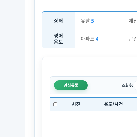
상태
유찰
5
재
경매
아파트
4
근
용도
관심등록
조회수:
사진
용도/사건