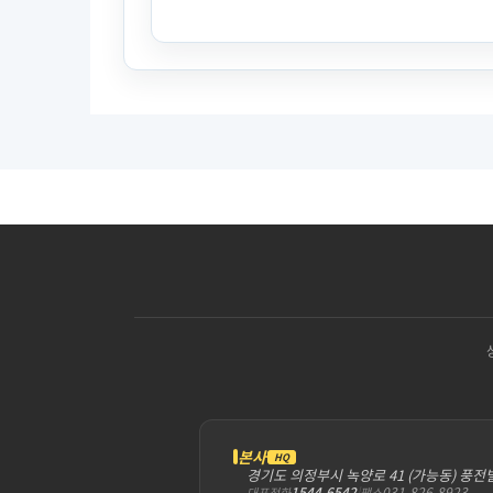
본사
HQ
경기도 의정부시 녹양로 41 (가능동) 풍전
1544-6542
|
031-826-8923
대표전화
팩스