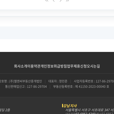
회사소개
이용약관
개인정보취급방침
업무제휴신청
오시는길
상호명 : (주)엘앤씨부동산중개법인
|
대표자 : 정민준
|
사업자등록번호 : 127-86-2970
통신판매업신고 : 127-86-29704
|
부동산등록번호 : 제 41150-2023-00040 호
강남지사
빌딩 2층
서울특별시 서초구 서초대로 347 
02-6952-4240
|
02-6952
대표전화
팩스