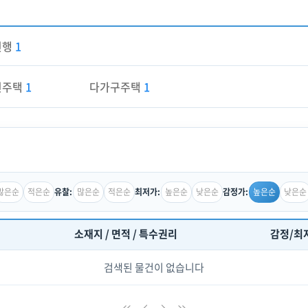
진행
1
린주택
1
다가구주택
1
많은순
적은순
많은순
적은순
높은순
낮은순
높은순
낮은순
유찰:
최저가:
감정가:
소재지 / 면적 / 특수권리
감정/최
검색된 물건이 없습니다