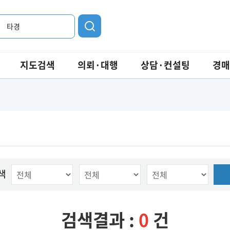
타경
지도검색
의뢰·대행
상담·컨설팅
경매
색
검색결과 :
0
건