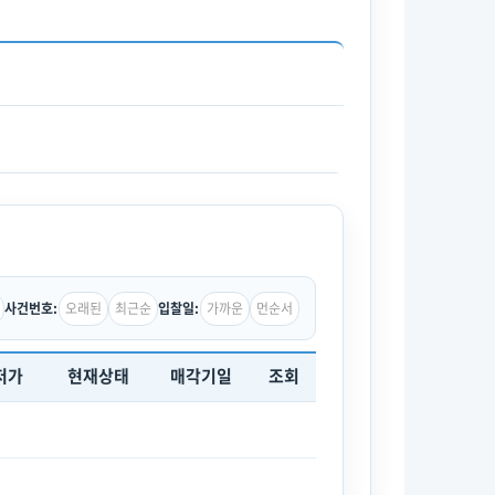
오래된
최근순
가까운
먼순서
사건번호:
입찰일:
저가
현재상태
매각기일
조회